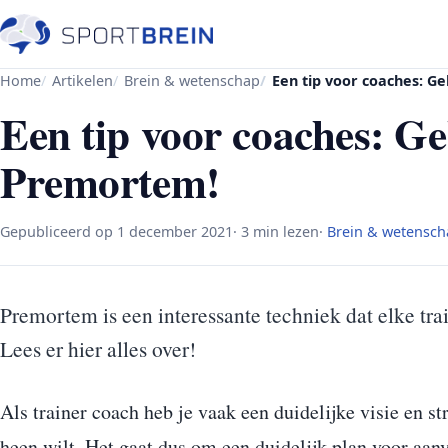
Home
Artikelen
Brein & wetenschap
Een tip voor coaches: G
Een tip voor coaches: G
Premortem!
Gepubliceerd op
1 december 2021
· 3 min lezen
·
Brein & wetensch
Premortem is een interessante techniek dat elke tra
Lees er hier alles over!
Als trainer coach heb je vaak een duidelijke visie en s
heen wilt. Het gaat dus om een duidelijk plan voor aan