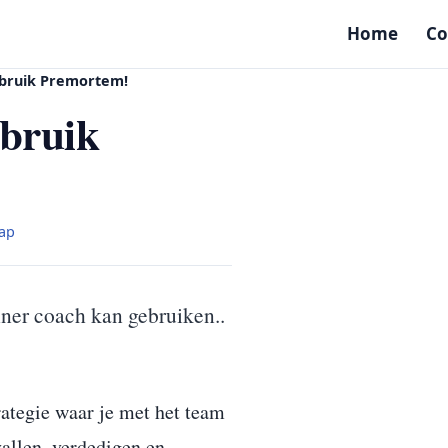
Home
Co
ebruik Premortem!
ebruik
ap
iner coach kan gebruiken..
trategie waar je met het team
vallen, verdedigen en