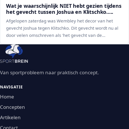
Wat je waarschijnlijk NIET hebt gezien tijdens
het gevecht tussen Joshua en Klitschko.....
Afgelopen zaterdag was Wembley het decor van het
gevecht Joshua tegen Klitschko. Dit gevecht wordt nu al
door velen omschreven als 'het gevecht van de…
Van sportprobleem naar praktisch concept.
NAVIGATIE
Home
Concepten
Artikelen
Contact